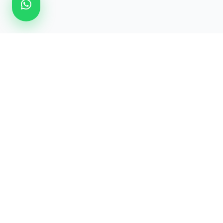
RS
Ford
Hızlı Eriş
PREMIUM YEDEK PARÇA
Anasayfa
Ford araçlarınız için en güvenilir yedek