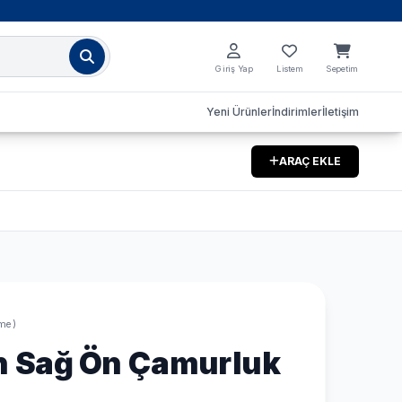
Giriş Yap
Listem
Sepetim
Yeni Ürünler
İndirimler
İletişim
ARAÇ EKLE
me)
n Sağ Ön Çamurluk