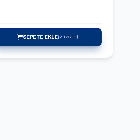
SEPETE EKLE
(
7.875
TL)