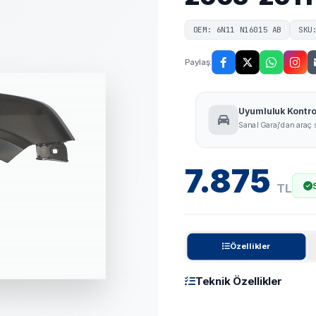
OEM:
6N11 N16015 AB
SKU
Paylaş:
Uyumluluk Kontro
Sanal Garaj'dan araç
7.875
TL
Özellikler
Teknik Özellikler