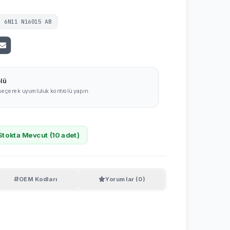
:
6N11 N16015 AB
lü
 seçerek uyumluluk kontrolü yapın.
Stokta Mevcut (
10
adet)
OEM Kodları
Yorumlar (0)