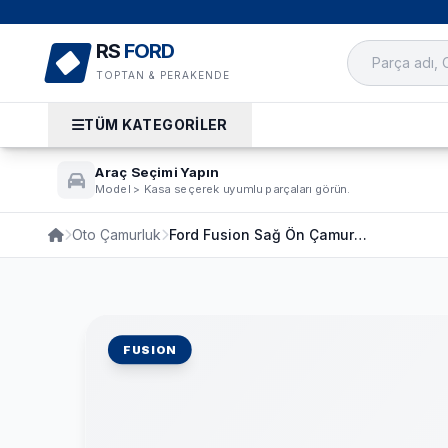
RS
FORD
TOPTAN & PERAKENDE
TÜM KATEGORİLER
Araç Seçimi Yapın
Model
>
Kasa seçerek uyumlu parçaları görün.
Oto Çamurluk
Ford Fusion Sağ Ön Çamurluk 2003-2011
FUSION